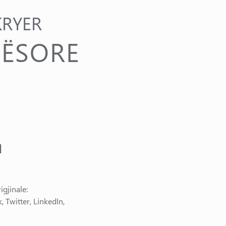
KRYER
BËSORE
I
gjinale:
 Twitter, LinkedIn,