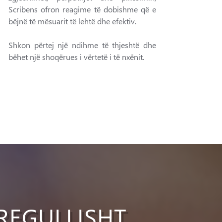
Scribens ofron reagime të dobishme që e
bëjnë të mësuarit të lehtë dhe efektiv.
Shkon përtej një ndihme të thjeshtë dhe
bëhet një shoqërues i vërtetë i të nxënit.
REGULLISHT