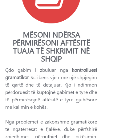
MËSONI NDËRSA
PËRMIRËSONI AFTËSITË
TUAJA TË SHKRIMIT NË
SHQIP
Çdo gabim i zbuluar nga
kontrolluesi
gramatikor
Scribens vjen me një shpjegim
të qartë dhe të detajuar. Kjo i ndihmon
përdoruesit të kuptojnë gabimet e tyre dhe
të përmirësojnë aftësitë e tyre gjuhësore
me kalimin e kohës.
Nga problemet e zakonshme gramatikore
te ngatërresat e fjalëve, duke përfshirë
zgjedhimet, përputhjet dhe pikësimin,