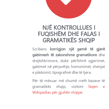
NJË KONTROLLUES I
FUQISHËM DHE FALAS I
GRAMATIKËS SHQIP
Scribens
korrigjon një gamë të gjerë
gabimesh të zakonshme gramatikore
dhe
drejtshkrimore, duke përfshirë zgjerimet,
gabimet në përputhje, homonimet, shenjat
e pikësimit, tipografinë dhe të tjera.
Për të mësuar më shumë rreth bazave të
gramatikës shqip, vizitoni
faqen e
Wikipedias për gjuhën shqipe
.