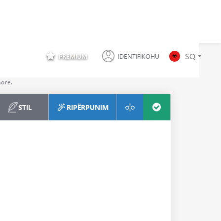
SQ
PREMIUM
IDENTIFIKOHU
S
more.
STIL
RIPËRPUNIM