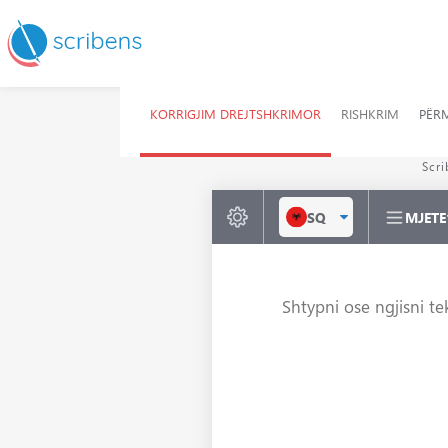
KORRIGJIM DREJTSHKRIMOR
RISHKRIM
PËR
K
Scri
SQ
MJETE