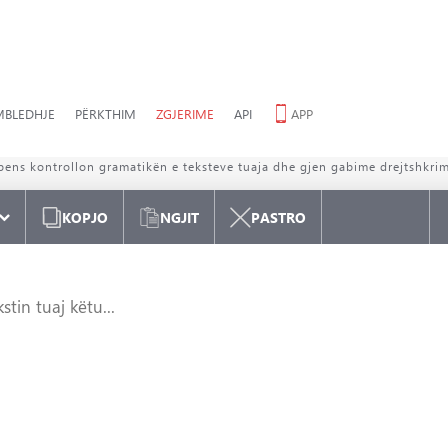
MBLEDHJE
PËRKTHIM
ZGJERIME
API
APP
ONTROLLUES I DREJTSHKRIMIT
TË SHQIPE
bens kontrollon gramatikën e teksteve tuaja dhe gjen gabime drejtshkri
KOPJO
NGJIT
PASTRO