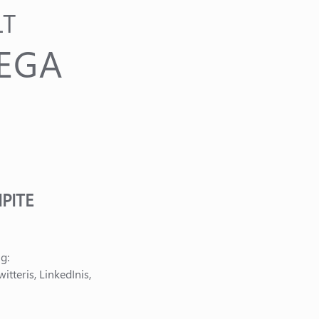
LT
EGA
PITE
g:
tteris, LinkedInis,