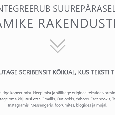
NTEGREERUB SUUREPÄRASE
AMIKE RAKENDUST
UTAGE SCRIBENSIT KÕIKJAL, KUS TEKSTI TI
ältige kopeerimist-kleepimist ja säilitage originaaltekstide vormin
tage oma kirjutusi otse Gmailis, Outlookis, Yahoos, Facebookis, Twi
Instagramis, Messengeris, foorumites, blogides ja mujal.