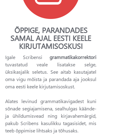
ÕPPIGE, PARANDADES
SAMAL AJAL EESTI KEELE
KIRJUTAMISOSKUSI
Igale Scribensi
grammatikakorrektori
tuvastatud veale lisatakse selge,
üksikasjalik seletus. See aitab kasutajatel
oma vigu mõista ja parandada aja jooksul
oma eesti keele kirjutamisoskust.
Alates levinud grammatikavigadest kuni
sõnade segiajamisena, sealhulgas käände-
ja ühildumisvead ning kirjavahemärgid,
pakub Scribens kasulikku tagasisidet, mis
teeb õppimise lihtsaks ja tõhusaks.