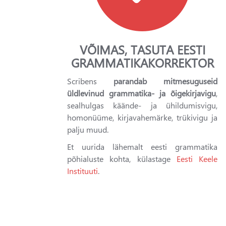
VÕIMAS, TASUTA EESTI
GRAMMATIKAKORREKTOR
Scribens
parandab mitmesuguseid
üldlevinud grammatika- ja õigekirjavigu
,
sealhulgas käände- ja ühildumisvigu,
homonüüme, kirjavahemärke, trükivigu ja
palju muud.
Et uurida lähemalt eesti grammatika
põhialuste kohta, külastage
Eesti Keele
Instituuti
.