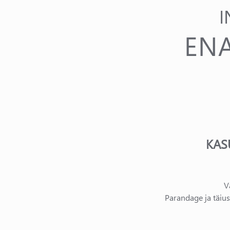
I
EN
KAS
V
Parandage ja täius