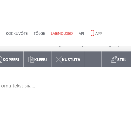
KOKKUVÕTE
TÕLGE
LAIENDUSED
API
APP
EESTI
ÕIGEKIRJAKONTROLL
Scribens kontrollib teie tekstide grammatikat ja otsib üles õigekirjavead.
KOPEERI
KLEEBI
KUSTUTA
STIIL