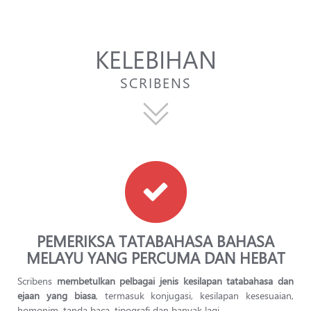
KELEBIHAN
SCRIBENS
PEMERIKSA TATABAHASA BAHASA
MELAYU YANG PERCUMA DAN HEBAT
Scribens
membetulkan pelbagai jenis kesilapan tatabahasa dan
ejaan yang biasa
, termasuk konjugasi, kesilapan kesesuaian,
homonim, tanda baca, tipografi dan banyak lagi.