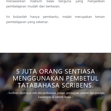
menawarkan maklum balas berguna yang menjadikan
pembelajaran mudah dan berkesan.
Ini bukanlah hanya pembantu, malah merupakan teman
pembelajaran yang sebenar.
5 JUTA ORANG SENTIASA
MENGGUNAKAN PEMBETUL
TATABAHASA SCRIBENS.
- Scribens dipercayai oleh ahli profesional, pelajar, perniagaan, penulis dan pencipta
kandungan di seluruh dunia. -