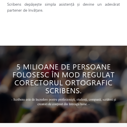
Scribens depășește simpla asistență și devine un adevărat
partener de învățare.
5 MILIOANE DE PERSOANE
FOLOSESC ÎN MOD REGULAT
CORECTORUL ORTOGRAFIC
SCRIBENS.
- Scribens este de încredere pentru profesioniști, studenți, companii, scriitori și
creatori de conținut din întreaga lume. -