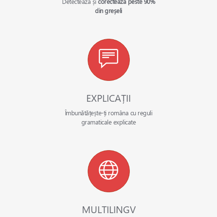
Detectează și
corectează peste 90%
din greșeli
EXPLICAȚII
Îmbunătățește-ți româna cu reguli
gramaticale explicate
MULTILINGV