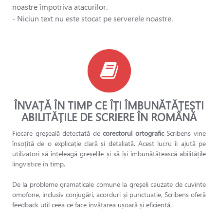
noastre împotriva atacurilor.
- Niciun text nu este stocat pe serverele noastre.
ÎNVAȚĂ ÎN TIMP CE ÎȚI ÎMBUNĂTĂȚEȘTI
ABILITĂȚILE DE SCRIERE ÎN ROMÂNĂ
Fiecare greșeală detectată de
corectorul ortografic
Scribens vine
însoțită de o explicație clară și detaliată. Acest lucru îi ajută pe
utilizatori să înțeleagă greșelile și să își îmbunătățească abilitățile
lingvistice în timp.
De la probleme gramaticale comune la greșeli cauzate de cuvinte
omofone, inclusiv conjugări, acorduri și punctuație, Scribens oferă
feedback util ceea ce face învățarea ușoară și eficientă.