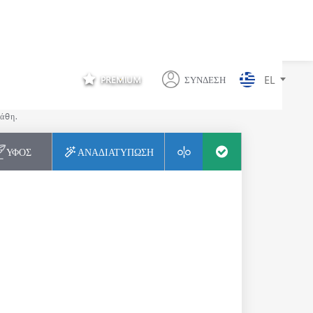
EL
PREMIUM
ΣΎΝΔΕΣΗ
Σ
λάθη.
ΎΦΟΣ
ΑΝΑΔΙΑΤΎΠΩΣΗ