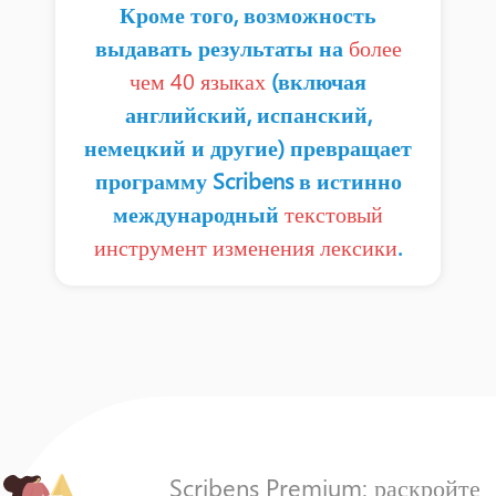
Кроме того, возможность
исключения дискриминации (по
признаку пола, например).
выдавать результаты на
более
чем 40 языках
(включая
английский, испанский,
немецкий и другие) превращает
программу Scribens в истинно
международный
текстовый
инструмент изменения лексики
.
Scribens Premium: раскройте