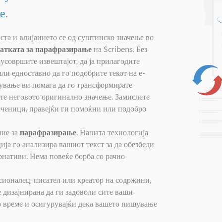
е
.
ста и влијанието се од суштинско значење во
атката за парафразирање
на Scribens. Без
 усовршите извештајот, да ја прилагодите
или едноставно да го подобрите текот на е-
вање ви помага да го трансформирате
ите неговото оригинално значење. Замислете
еченици, правејќи ги помоќни или подобро
ние за
парафразирање
. Нашата технологија
ја го анализира вашиот текст за да обезбеди
рнативи. Нема повеќе борба со рачно
есионалец, писател или креатор на содржини,
 дизајнирана да ги задоволи сите ваши
о време и осигурувајќи дека вашето пишување