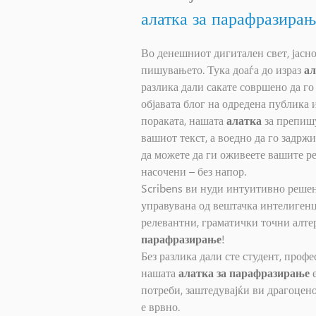
алатка за парафразирањ
Во денешниот дигитален свет, јасно
пишувањето. Тука доаѓа до израз
ал
разлика дали сакате совршено да го
објавата блог на одредена публика 
пораката, нашата
алатка
за препишу
вашиот текст, а воедно да го задрж
да можете да ги оживеете вашите р
насочени – без напор.
Scribens ви нуди интуитивно реше
управувана од вештачка интелигенци
релевантни, граматички точни алте
парафразирање
!
Без разлика дали сте студент, проф
нашата
алатка за парафразирање
е
потреби, заштедувајќи ви драгоцен
е врвно.