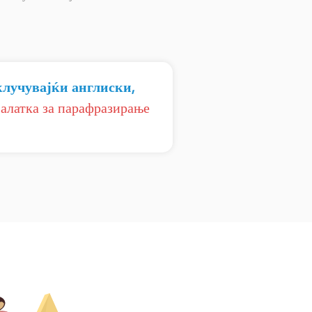
клучувајќи англиски,
а
алатка за парафразирање