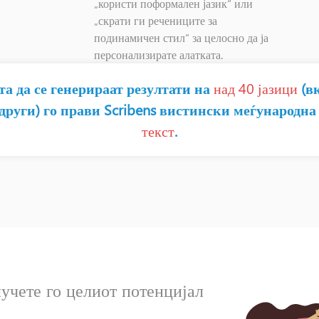
„користи поформален јазик“ или
„скрати ги речениците за
подинамичен стил“ за целосно да ја
персонализирате алатката.
та да се генерираат резултати на
над 40 јазици
(в
други) го прави Scribens вистински меѓународн
текст
.
учете го целиот потенцијал