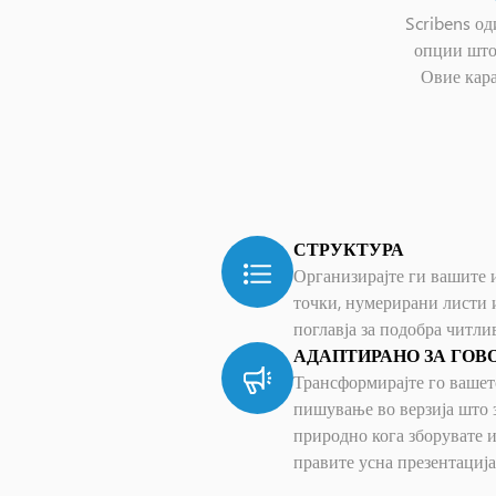
Scribens од
опции што 
Овие кар
СТРУКТУРА
Организирајте ги вашите 
точки, нумерирани листи 
поглавја за подобра читли
АДАПТИРАНО ЗА ГОВ
Трансформирајте го вашет
пишување во верзија што 
природно кога зборувате 
правите усна презентација