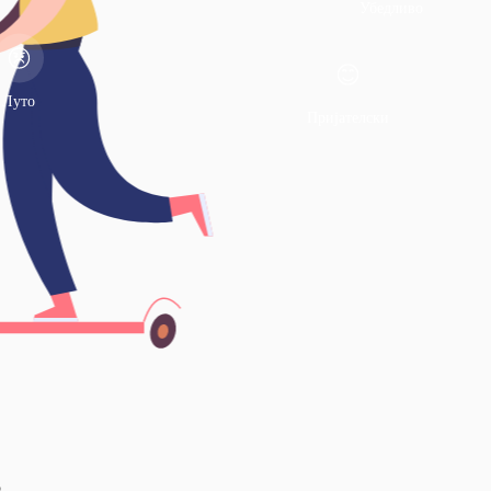
Убедливо
Луто
Пријателски
љ