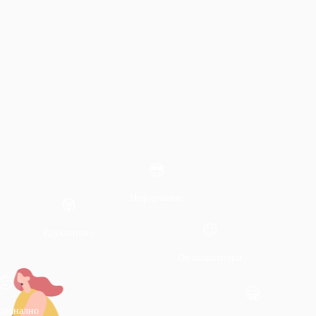
Неформално
Едукативно
Оптимистички
сионално