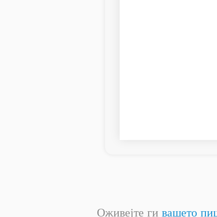
Оживејте ги
вашето пи