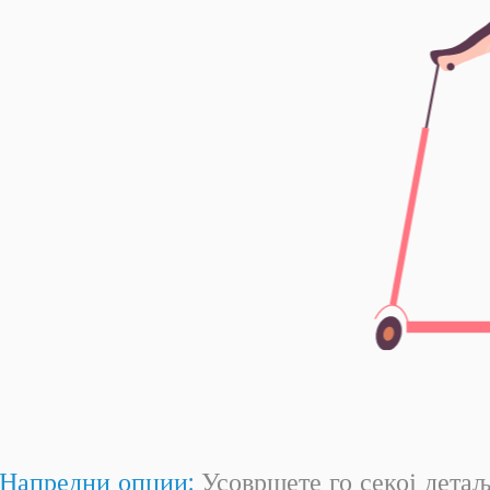
Напредни опции:
Усовршете го секој дета