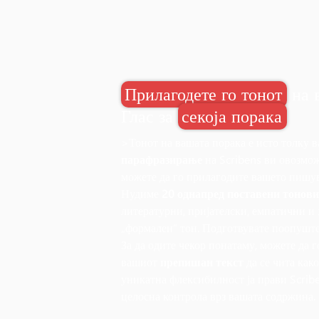
Прилагодете го тонот
на 
Глас за
секоја порака
>Тонот на вашата порака е исто толку в
парафразирање
на Scribens ви овозможу
можете да го прилагодите вашето пишу
Нудиме
20 однапред поставени тонови
литературни, пријателски, емпатични и
„формален“ тон. Подготвувате поопуштен
За да одите чекор понатаму, можете да 
вашиот
препишан текст
да се чита как
уникатна флексибилност ја прави Scri
целосна контрола врз вашата содржина.