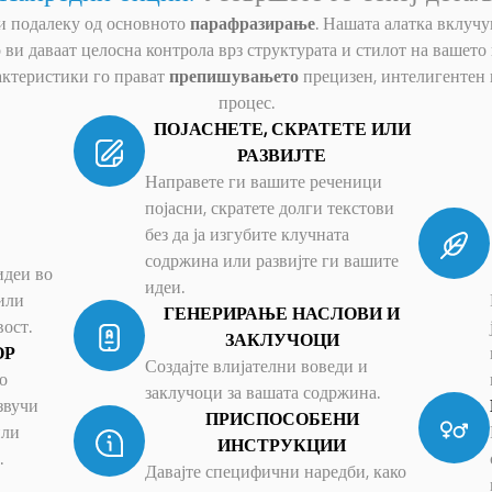
и подалеку од основното
парафразирање
. Нашата алатка вклуч
ви даваат целосна контрола врз структурата и стилот на вашет
актеристики го прават
препишувањето
прецизен, интелигентен 
процес.
ПОЈАСНЕТЕ, СКРАТЕТЕ ИЛИ
РАЗВИЈТЕ
Направете ги вашите реченици
појасни, скратете долги текстови
без да ја изгубите клучната
содржина или развијте ги вашите
идеи во
идеи.
или
ГЕНЕРИРАЊЕ НАСЛОВИ И
вост.
ЗАКЛУЧОЦИ
ОР
Создајте влијателни воведи и
о
заклучоци за вашата содржина.
звучи
ПРИСПОСОБЕНИ
или
ИНСТРУКЦИИ
.
Давајте специфични наредби, како