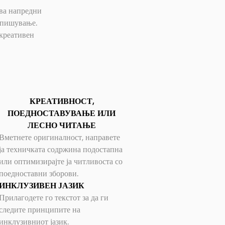
ува напредни
о пишување.
креативен
КРЕАТИВНОСТ,
ПОЕДНОСТАВУВАЊЕ ИЛИ
ЛЕСНО ЧИТАЊЕ
Вметнете оригиналност, направете
ја техничката содржина подостапна
или оптимизирајте ја читливоста со
поедноставни зборови.
ИНКЛУЗИВЕН ЈАЗИК
Прилагодете го текстот за да ги
следите принципите на
инклузивниот јазик.