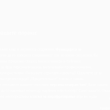
вашите пораки:
ажен како и нејзината содржина.
Функцијата за
ва да го изберете совршениот тон за секоја ситуација. Ќе
вање прецизно според вашата намера и публика.
за брза персонализација, вклучувајќи професионални,
 хумористични. Пишувате сериозен извештај? Одлучете се за
а презентација? „Пријателскиот“ тон во е таман.
го поставите вашиот сопствен
персонализиран тон
! Дали сакате
о да го напишал новинар, научник или блогер? Само кажете. Оваа
bens неспоредлива
алатка за парафразирање
која ви нуди
Профе