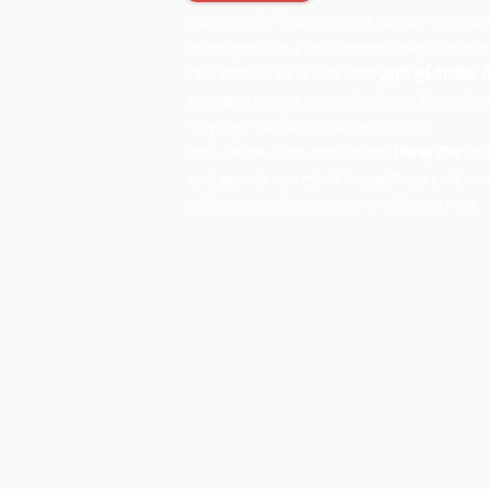
>আপনার বার্তার বিষয়বস্তুর মতোই এর সুরও সমান গুরু
নেওয়ার সুযোগ দেয়। আপনি আপনার উদ্দেশ্য এবং পাঠক 
দ্রুত ব্যক্তিগতকরণের জন্য আমরা
20টি পূর্ব-নির্ধারিত 
হাস্যরসাত্মক। কোনো গুরুত্বপূর্ণ প্রতিবেদন লিখছেন? 
“বন্ধুত্বপূর্ণ” টোনটিই সবচেয়ে উপযুক্ত হবে।
আরও এক ধাপ এগিয়ে, আপনি আপনার
নিজস্ব টোন
ঠিক 
ব্লগারের লেখার মতো শোনাক? শুধু শব্দটি বলুন। এই অ
কন্টেন্টের প্রভাবের উপর আপনাকে সম্পূর্ণ নিয়ন্ত্রণ দেয়।