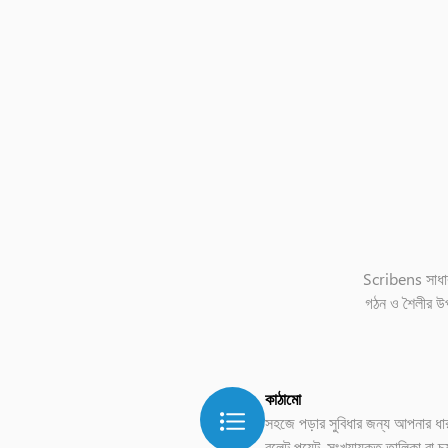
Scribens সাধ
গঠন ও শৈলীর উপর 
কাঠামো
সহজে পড়ার সুবিধার জন্য আপনার ধা
বুলেট পয়েন্ট, সংখ্যাযুক্ত তালিকা বা চ্