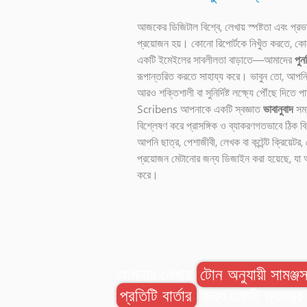
আজকের ডিজিটাল বিশ্বে, লেখায় স্পষ্টতা এবং প
প্রয়োজন হয়। কোনো রিপোর্টকে নিখুঁত করতে, কোন
একটি ইমেইলের সাবলীলতা বাড়াতে—আমাদের
পুনর
রূপান্তরিত করতে সাহায্য করে। ভাবুন তো, আপনি
আরও শক্তিশালী বা সুনির্দিষ্ট লক্ষ্যে পৌঁছে দিতে 
Scribens আপনাকে একটি স্বজ্ঞাত
ভাবানুবাদ
সমা
বিশ্লেষণ করে প্রাসঙ্গিক ও ব্যাকরণগতভাবে ঠিক ব
আপনি ছাত্র, পেশাজীবী, লেখক বা কন্টেন্ট ক্রিয়েট
প্রয়োজন মেটানোর জন্য ডিজাইন করা হয়েছে, যা আপ
করে।
আপনার লেখার
টোন অনুযায়ী সামঞ্জ
প্রতিটি বার্তার
জন্য একটি স্বতন্ত্র 