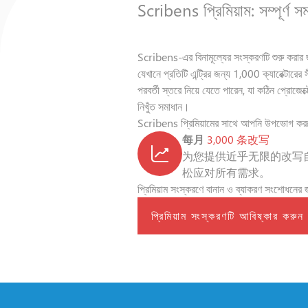
Scribens প্রিমিয়াম: সম্পূর্ণ স
Scribens-এর বিনামূল্যের সংস্করণটি শুরু করার 
যেখানে প্রতিটি এন্ট্রির জন্য 1,000 ক্যারেক্টারে
পরবর্তী স্তরে নিয়ে যেতে পারেন, যা কঠিন প্রোজে
নিখুঁত সমাধান।
Scribens প্রিমিয়ামের সাথে আপনি উপভোগ কর
每月
3,000 条改写
为您提供近乎无限的改写
松应对所有需求。
প্রিমিয়াম সংস্করণে বানান ও ব্যাকরণ সংশোধনে
প্রিমিয়াম সংস্করণটি আবিষ্কার করুন