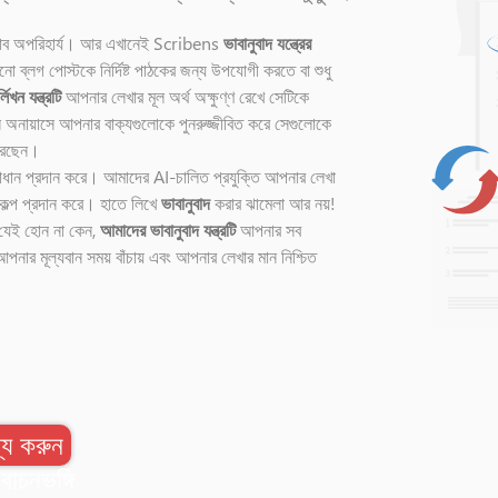
্রভাব অপরিহার্য। আর এখানেই Scribens
ভাবানুবাদ যন্ত্রের
ো ব্লগ পোস্টকে নির্দিষ্ট পাঠকের জন্য উপযোগী করতে বা শুধু
্লিখন যন্ত্রটি
আপনার লেখার মূল অর্থ অক্ষুণ্ণ রেখে সেটিকে
 অনায়াসে আপনার বাক্যগুলোকে পুনরুজ্জীবিত করে সেগুলোকে
পারছেন।
ধান প্রদান করে। আমাদের AI-চালিত প্রযুক্তি আপনার লেখা
িকল্প প্রদান করে। হাতে লিখে
ভাবানুবাদ
করার ঝামেলা আর নয়!
র, যেই হোন না কেন,
আমাদের ভাবানুবাদ যন্ত্রটি
আপনার সব
নার মূল্যবান সময় বাঁচায় এবং আপনার লেখার মান নিশ্চিত
স্য করুন
বাচনভঙ্গি