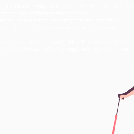
ত্বপূর্ণ। Scribens-এর
ভাবানুবাদ ফিচার
আপনাকে প্রতিটি পরিস্থিতির জন্য নিখুঁত টন বেছে
অনুযায়ী আপনার লেখাকে নিখুঁতভাবে সাজিয়ে নিতে পারবেন।
টোন
অফার করি, যার মধ্যে রয়েছে পেশাদার, সাহিত্যিক, বন্ধুত্বপূর্ণ, সহানুভূতিশীল এবং
তাহলে “আনুষ্ঠানিক” টোনটি বেছে নিন। ঘরোয়া কোনো প্রেজেন্টেশন তৈরি করছেন?
করে নিতে পারবেন! আপনি কি চান আপনার
পুনর্লিখিত লেখাটি
কোনো সাংবাদিক, বিজ্ঞানী বা
নন্য নমনীয়তা Scribens-কে একটি অতুলনীয়
ভাবানুবাদ যন্ত্রে
পরিণত করেছে, যা আপনার
পে