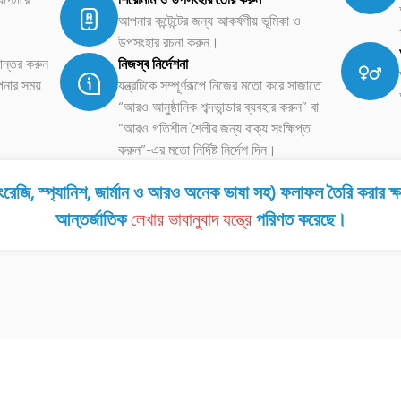
আপনার কন্টেন্টের জন্য আকর্ষণীয় ভূমিকা ও
উপসংহার রচনা করুন।
ান্তর করুন
নিজস্ব নির্দেশনা
পনার সময়
যন্ত্রটিকে সম্পূর্ণরূপে নিজের মতো করে সাজাতে
“আরও আনুষ্ঠানিক শব্দভান্ডার ব্যবহার করুন” বা
“আরও গতিশীল শৈলীর জন্য বাক্য সংক্ষিপ্ত
করুন”-এর মতো নির্দিষ্ট নির্দেশ দিন।
রেজি, স্প্যানিশ, জার্মান ও আরও অনেক ভাষা সহ) ফলাফল তৈরি করার ক্ষমত
আন্তর্জাতিক
লেখার ভাবানুবাদ যন্ত্রে
পরিণত করেছে।