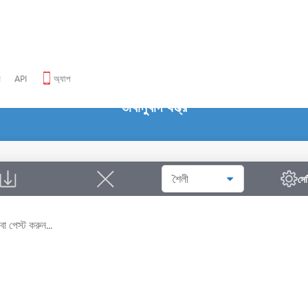
ন
API
অ্যাপ
ভাবানুবাদ যন্ত্র
শৈলী
সে