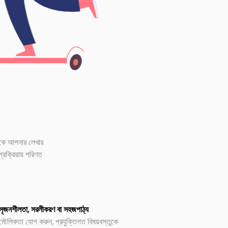
াকে আপনার লেখার
্রক্রিয়ায় পরিণত
সৃজনশীলতা, সরলীকরণ বা সহজপাঠ্য
মৌলিকতা যোগ করুন, প্রযুক্তিগত বিষয়বস্তুকে