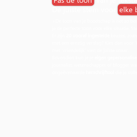
De juiste stem voor
elke
>De toon van je boodschap is net zo bel
je de perfecte toon voor elke situatie. St
Er zijn
20 vooraf ingestelde
keuzes, zoals
met een ernstig verslag? Kies dan voor ‘
met ‘vriendelijk’ vast de juiste snaar.
Bovendien kun je je
eigen gepersonalis
journalist, wetenschapper of blogger was
ongeëvenaarde
herschrijftool
die je voll