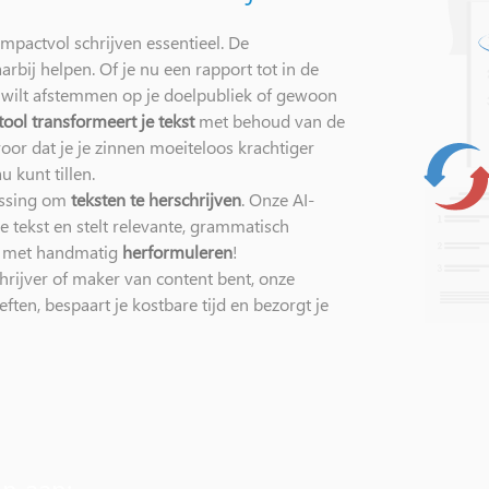
 impactvol schrijven essentieel. De
arbij helpen. Of je nu een rapport tot in de
t wilt afstemmen op je doelpubliek of gewoon
tool transformeert je tekst
met behoud van de
oor dat je je zinnen moeiteloos krachtiger
 kunt tillen.
lossing om
teksten te herschrijven
. Onze AI-
e tekst en stelt relevante, grammatisch
an met handmatig
herformuleren
!
hrijver of maker van content bent, onze
eften, bespaart je kostbare tijd en bezorgt je
en aan: