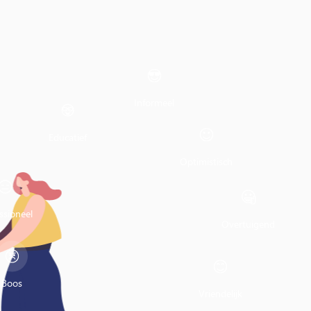
Informeel
Educatief
Optimistisch
ssioneel
Overtuigend
Boos
Vriendelijk