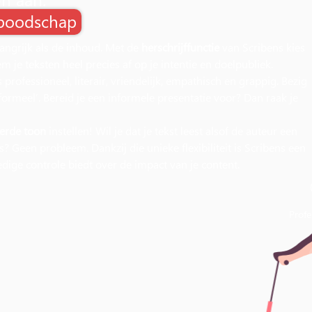
 boodschap
angrijk als de inhoud. Met de
herschrijffunctie
van Scribens kies
em je teksten heel precies af op je intentie en doelpubliek.
 professioneel, literair, vriendelijk, empathisch en grappig. Bezig
formeel’. Bereid je een informele presentatie voor? Dan raak je
eerde toon
instellen! Wil je dat je tekst leest alsof de auteur een
? Geen probleem. Dankzij die unieke flexibiliteit is Scribens een
edige controle biedt over de impact van je content.
Profe