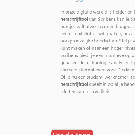
In onze digitale wereld is helder en
herschrijftool
van Scribens kan je da
puntjes wilt afwerken, een blogpos
een e-mail vlotter wilt maken, onze
oorspronkelijke boodschap. Stel je v
kunt maken of naar een hoger niveau
Scribens biedt je een intuïtieve op
gebaseerde technologie analyseert j
correcte alternatieven voor. Geda
Of je nu een student, werknemer, sc
herschrijftool
speelt in op al je beho
teksten van topkwaliteit.
Pas de toon
van je tekst