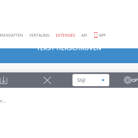
AMENVATTEN
VERTALING
EXTENSIES
API
APP
TEKST HERSCHRIJVEN
Stijl
OP