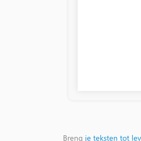
Breng
je teksten tot le