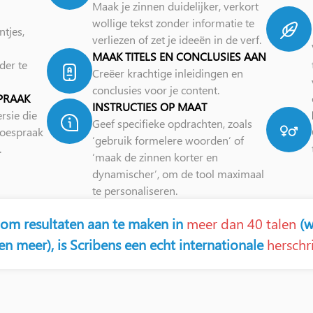
Maak je zinnen duidelijker, verkort
wollige tekst zonder informatie te
ntjes,
verliezen of zet je ideeën in de verf.
MAAK TITELS EN CONCLUSIES AAN
der te
Creëer krachtige inleidingen en
conclusies voor je content.
PRAAK
INSTRUCTIES OP MAAT
rsie die
Geef specifieke opdrachten, zoals
 toespraak
‘gebruik formelere woorden’ of
.
‘maak de zinnen korter en
dynamischer’, om de tool maximaal
te personaliseren.
 om resultaten aan te maken in
meer dan 40 talen
(w
en meer), is Scribens een echt internationale
herschri