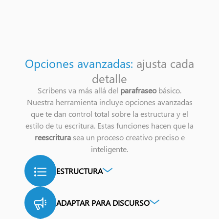
Opciones avanzadas:
ajusta cada
detalle
Scribens va más allá del
parafraseo
básico.
Nuestra herramienta incluye opciones avanzadas
que te dan control total sobre la estructura y el
estilo de tu escritura. Estas funciones hacen que la
reescritura
sea un proceso creativo preciso e
inteligente.
ESTRUCTURA
Organiza tus ideas en viñetas, listas
numeradas o capítulos para una mejor
ADAPTAR PARA DISCURSO
legibilidad.
Transforma tu texto en una versión que